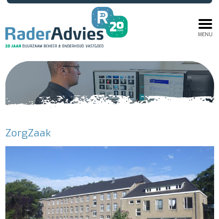
MENU
ZorgZaak