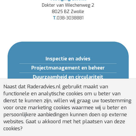
Dokter van Wiechenweg 2
8025 BZ Zwolle
T.
038-3038881
Inspectie en advies
Projectmanagement en beheer
Duurzaamheid en circulariteit
Opleidingen en Software
Naast dat Raderadvies.nl gebruikt maakt van
functionele en analytische cookies om u beter van
Gebouwveiligheid
dienst te kunnen zijn, willen wij graag uw toestemming
Installatiebeheer
voor onze marketing cookies waarmee wij u beter en
persoonlijkere aanbiedingen kunnen doen op externe
websites. Gaat u akkoord met het plaatsen van deze
cookies?