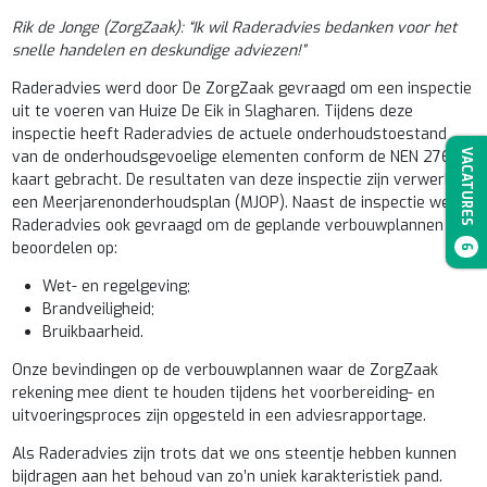
Rik de Jonge (ZorgZaak): “Ik wil Raderadvies bedanken voor het
snelle handelen en deskundige adviezen!”
Raderadvies werd door De ZorgZaak gevraagd om een inspectie
uit te voeren van Huize De Eik in Slagharen. Tijdens deze
inspectie heeft Raderadvies de actuele onderhoudstoestand
van de onderhoudsgevoelige elementen conform de NEN 2767 in
VACATURES
kaart gebracht. De resultaten van deze inspectie zijn verwerkt in
een Meerjarenonderhoudsplan (MJOP). Naast de inspectie werd
Raderadvies ook gevraagd om de geplande verbouwplannen te
beoordelen op:
6
Wet- en regelgeving;
Brandveiligheid;
Bruikbaarheid.
Onze bevindingen op de verbouwplannen waar de ZorgZaak
rekening mee dient te houden tijdens het voorbereiding- en
uitvoeringsproces zijn opgesteld in een adviesrapportage.
Als Raderadvies zijn trots dat we ons steentje hebben kunnen
bijdragen aan het behoud van zo’n uniek karakteristiek pand.