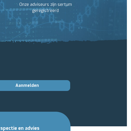
Onze adviseurs zijn sertum
geregistreerd
Aanmelden
nspectie en advies