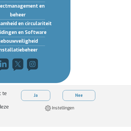
jectmanagement en
beheer
amheid en circulariteit
idingen en Software
Gebouwveiligheid
Installatiebeheer
 te
Ja
Nee
deze
Instellingen
NE VOORWAARDEN
|
DISCLAIMER & PRIVACY
|
COOKIES