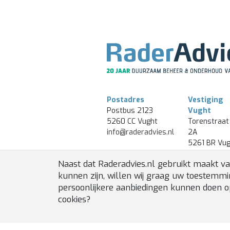
Postadres
Vestiging
Postbus 2123
Vught
5260 CC Vught
Torenstraat
info@raderadvies.nl
2A
5261 BR Vug
T.
073-
Naast dat Raderadvies.nl gebruikt maakt va
5442000
kunnen zijn, willen wij graag uw toestemm
persoonlijkere aanbiedingen kunnen doen o
cookies?
WEBDESIGN
BY
APPLEPIE