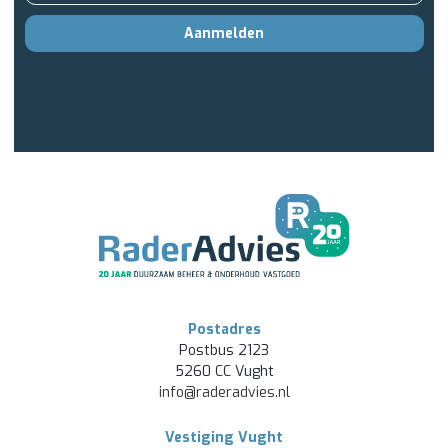
Aanmelden
Postadres
Postbus 2123
5260 CC Vught
info@raderadvies.nl
Vestiging Vught