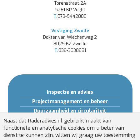
Torenstraat 2A
5261 BR Vught
T.
073-5442000
Vestiging Zwolle
Dokter van Wiechenweg 2
8025 BZ Zwolle
T.
038-3038881
Inspectie en advies
Projectmanagement en beheer
Duurzaamheid en circulariteit
Opleidingen en Software
Naast dat Raderadvies.nl gebruikt maakt van
functionele en analytische cookies om u beter van
Gebouwveiligheid
dienst te kunnen zijn, willen wij graag uw toestemming
Installatiebeheer