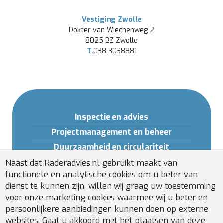
Vestiging Zwolle
Dokter van Wiechenweg 2
8025 BZ Zwolle
T.
038-3038881
Inspectie en advies
Projectmanagement en beheer
Duurzaamheid en circulariteit
Opleidingen en Software
Naast dat Raderadvies.nl gebruikt maakt van
functionele en analytische cookies om u beter van
Gebouwveiligheid
dienst te kunnen zijn, willen wij graag uw toestemming
Installatiebeheer
voor onze marketing cookies waarmee wij u beter en
persoonlijkere aanbiedingen kunnen doen op externe
websites. Gaat u akkoord met het plaatsen van deze