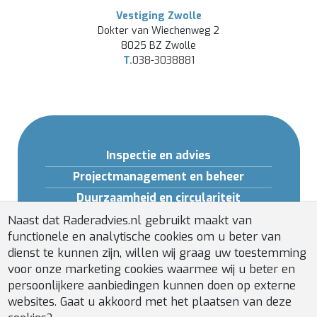
Vestiging Zwolle
Dokter van Wiechenweg 2
8025 BZ Zwolle
T.
038-3038881
Inspectie en advies
Projectmanagement en beheer
Duurzaamheid en circulariteit
Opleidingen en Software
Naast dat Raderadvies.nl gebruikt maakt van
functionele en analytische cookies om u beter van
Gebouwveiligheid
dienst te kunnen zijn, willen wij graag uw toestemming
Installatiebeheer
voor onze marketing cookies waarmee wij u beter en
persoonlijkere aanbiedingen kunnen doen op externe
websites. Gaat u akkoord met het plaatsen van deze