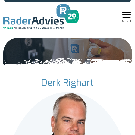
MENU
Derk Righart