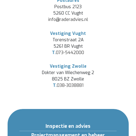
Postadres
Postbus 2123
5260 CC Vught
info@raderadvies.nl
Vestiging Vught
Torenstraat 2A
5261 BR Vught
T.
073-5442000
Vestiging Zwolle
Dokter van Wiechenweg 2
8025 BZ Zwolle
T.
038-3038881
Inspectie en advies
Projectmanagement en beheer