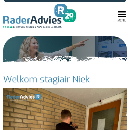
MENU
Welkom stagiair Niek