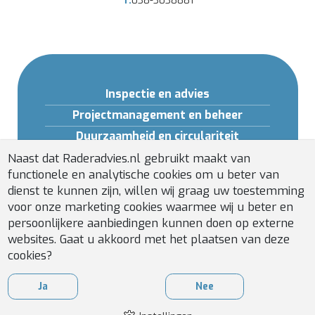
T.
038-3038881
Inspectie en advies
Projectmanagement en beheer
Duurzaamheid en circulariteit
Opleidingen en Software
Naast dat Raderadvies.nl gebruikt maakt van
functionele en analytische cookies om u beter van
Gebouwveiligheid
dienst te kunnen zijn, willen wij graag uw toestemming
Installatiebeheer
voor onze marketing cookies waarmee wij u beter en
persoonlijkere aanbiedingen kunnen doen op externe
websites. Gaat u akkoord met het plaatsen van deze
cookies?
Ja
Nee