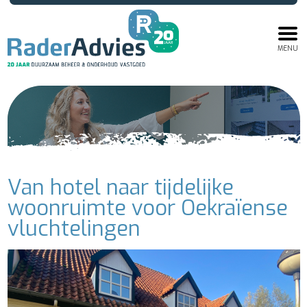
MENU
Van hotel naar tijdelijke
woonruimte voor Oekraïense
vluchtelingen