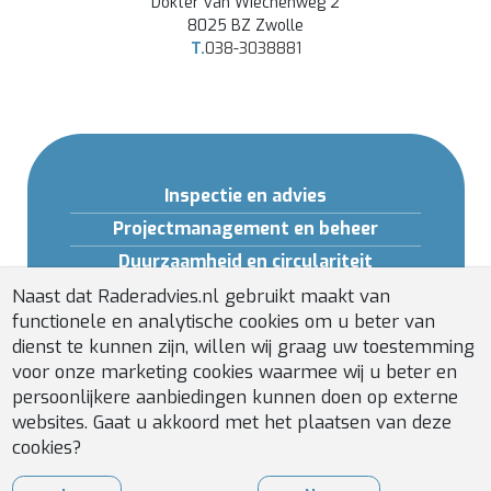
Dokter van Wiechenweg 2
8025 BZ Zwolle
T.
038-3038881
Inspectie en advies
Projectmanagement en beheer
Duurzaamheid en circulariteit
Opleidingen en Software
Naast dat Raderadvies.nl gebruikt maakt van
functionele en analytische cookies om u beter van
Gebouwveiligheid
dienst te kunnen zijn, willen wij graag uw toestemming
Installatiebeheer
voor onze marketing cookies waarmee wij u beter en
persoonlijkere aanbiedingen kunnen doen op externe
websites. Gaat u akkoord met het plaatsen van deze
cookies?