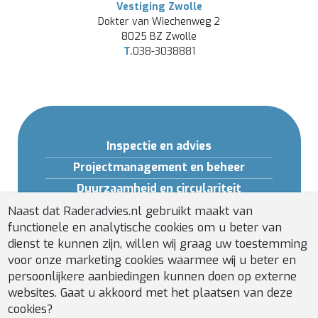
Vestiging Zwolle
Dokter van Wiechenweg 2
8025 BZ Zwolle
T.
038-3038881
Inspectie en advies
Projectmanagement en beheer
Duurzaamheid en circulariteit
Opleidingen en Software
Naast dat Raderadvies.nl gebruikt maakt van
functionele en analytische cookies om u beter van
Gebouwveiligheid
dienst te kunnen zijn, willen wij graag uw toestemming
Installatiebeheer
voor onze marketing cookies waarmee wij u beter en
persoonlijkere aanbiedingen kunnen doen op externe
websites. Gaat u akkoord met het plaatsen van deze
cookies?