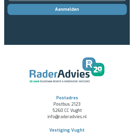
Aanmelden
Postadres
Postbus 2123
5260 CC Vught
info@raderadvies.nl
Vestiging Vught