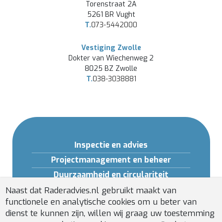
Torenstraat 2A
5261 BR Vught
T.
073-5442000
Vestiging Zwolle
Dokter van Wiechenweg 2
8025 BZ Zwolle
T.
038-3038881
Inspectie en advies
Projectmanagement en beheer
Duurzaamheid en circulariteit
Opleidingen en Software
Naast dat Raderadvies.nl gebruikt maakt van
functionele en analytische cookies om u beter van
Gebouwveiligheid
dienst te kunnen zijn, willen wij graag uw toestemming
Installatiebeheer