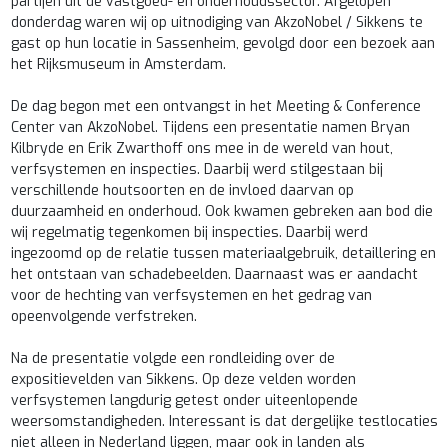
partijen uit de vastgoed- en onderhoudssector. Afgelopen
donderdag waren wij op uitnodiging van AkzoNobel / Sikkens te
gast op hun locatie in Sassenheim, gevolgd door een bezoek aan
het Rijksmuseum in Amsterdam.
De dag begon met een ontvangst in het Meeting & Conference
Center van AkzoNobel. Tijdens een presentatie namen Bryan
Kilbryde en Erik Zwarthoff ons mee in de wereld van hout,
verfsystemen en inspecties. Daarbij werd stilgestaan bij
verschillende houtsoorten en de invloed daarvan op
duurzaamheid en onderhoud. Ook kwamen gebreken aan bod die
wij regelmatig tegenkomen bij inspecties. Daarbij werd
ingezoomd op de relatie tussen materiaalgebruik, detaillering en
het ontstaan van schadebeelden. Daarnaast was er aandacht
voor de hechting van verfsystemen en het gedrag van
opeenvolgende verfstreken.
Na de presentatie volgde een rondleiding over de
expositievelden van Sikkens. Op deze velden worden
verfsystemen langdurig getest onder uiteenlopende
weersomstandigheden. Interessant is dat dergelijke testlocaties
niet alleen in Nederland liggen, maar ook in landen als