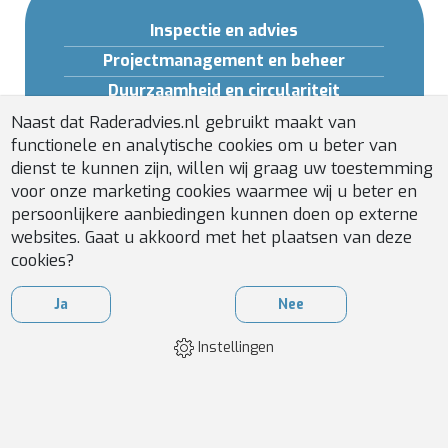
Inspectie en advies
Projectmanagement en beheer
Duurzaamheid en circulariteit
Opleidingen en Software
Naast dat Raderadvies.nl gebruikt maakt van
functionele en analytische cookies om u beter van
Gebouwveiligheid
dienst te kunnen zijn, willen wij graag uw toestemming
Installatiebeheer
voor onze marketing cookies waarmee wij u beter en
persoonlijkere aanbiedingen kunnen doen op externe
websites. Gaat u akkoord met het plaatsen van deze
cookies?
Ja
Nee
Instellingen
WEBDESIGN
BY
APPLEPIE
ALGEMENE VOORWAARDEN
|
DISCLAIMER & PRIVACY
|
COOKIES