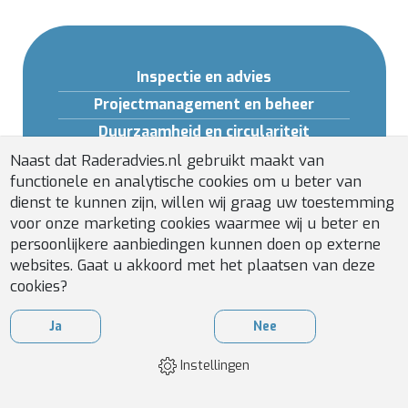
Inspectie en advies
Projectmanagement en beheer
Duurzaamheid en circulariteit
Opleidingen en Software
Naast dat Raderadvies.nl gebruikt maakt van
functionele en analytische cookies om u beter van
Gebouwveiligheid
dienst te kunnen zijn, willen wij graag uw toestemming
Installatiebeheer
voor onze marketing cookies waarmee wij u beter en
persoonlijkere aanbiedingen kunnen doen op externe
websites. Gaat u akkoord met het plaatsen van deze
cookies?
Ja
Nee
Instellingen
WEBDESIGN
BY
APPLEPIE