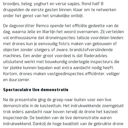
broodjes, beleg, yoghurt en verse sapjes. Rond half 8
druppelden de eerste gasten binnen, klaar om te netwerken
onder het genot van het smakelijke ontbijt.
De dagvoorzitter Remco opende het officiële gedeelte van de
dag, waarna Jelle en Martijn het woord overnamen. Zij vertelden
vol enthousiasme dat droneinspecties talloze voordelen bieden:
met drones kun je eenvoudig foto’s maken van gebouwen of
objecten zonder steigers of zware, brandstofverslindende
machines. Een ander groot voordeel is dat Raderadvies
uitsluitend werkt met bouwkundig onderlegde inspecteurs die
ter plekke kunnen bepalen wat extra aandacht nodig heeft.
Kortom, drones maken vastgoedinspecties efficiënter, veiliger
en duurzamer.
Spectaculaire live demonstratie
Na de presentatie ging de groep naar buiten voor een live
demonstratie in de kasteeltuin. Het indrukwekkende zoemgeluid
trok ieders aandacht naar boven terwijl de drone het kasteel
inspecteerde. De beelden van de live demonstratie waren
indrukwekkend. Dankzij de hoge kwaliteit van de gebruikte drone