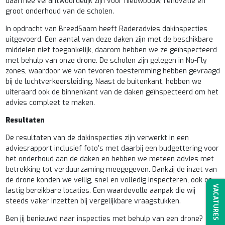
daarmee verantwoordelijk zijn voor nieuwbouw, renovatie en
groot onderhoud van de scholen.
In opdracht van BreedSaam heeft Raderadvies dakinspecties
uitgevoerd. Een aantal van deze daken zijn met de beschikbare
middelen niet toegankelijk, daarom hebben we ze geïnspecteerd
met behulp van onze drone. De scholen zijn gelegen in No-Fly
zones, waardoor we van tevoren toestemming hebben gevraagd
bij de luchtverkeersleiding. Naast de buitenkant, hebben we
uiteraard ook de binnenkant van de daken geïnspecteerd om het
advies compleet te maken.
Resultaten
De resultaten van de dakinspecties zijn verwerkt in een
adviesrapport inclusief foto’s met daarbij een budgettering voor
het onderhoud aan de daken en hebben we meteen advies met
betrekking tot verduurzaming meegegeven. Dankzij de inzet van
de drone konden we veilig, snel en volledig inspecteren, ook op
VACATURES
lastig bereikbare locaties. Een waardevolle aanpak die wij
steeds vaker inzetten bij vergelijkbare vraagstukken.
Ben jij benieuwd naar inspecties met behulp van een drone?