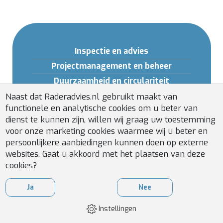
Inspectie en advies
Projectmanagement en beheer
Duurzaamheid en circulariteit
Opleidingen en Software
Naast dat Raderadvies.nl gebruikt maakt van
functionele en analytische cookies om u beter van
Gebouwveiligheid
dienst te kunnen zijn, willen wij graag uw toestemming
Installatiebeheer
voor onze marketing cookies waarmee wij u beter en
persoonlijkere aanbiedingen kunnen doen op externe
websites. Gaat u akkoord met het plaatsen van deze
cookies?
Ja
Nee
Instellingen
WEBDESIGN
BY
APPLEPIE