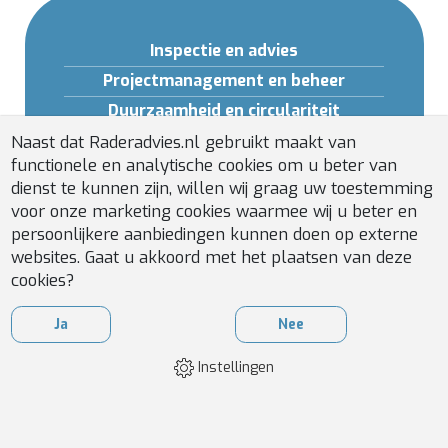
Inspectie en advies
Projectmanagement en beheer
Duurzaamheid en circulariteit
Opleidingen en Software
Naast dat Raderadvies.nl gebruikt maakt van
functionele en analytische cookies om u beter van
Gebouwveiligheid
dienst te kunnen zijn, willen wij graag uw toestemming
Installatiebeheer
voor onze marketing cookies waarmee wij u beter en
persoonlijkere aanbiedingen kunnen doen op externe
websites. Gaat u akkoord met het plaatsen van deze
cookies?
Ja
Nee
Instellingen
WEBDESIGN
BY
APPLEPIE
ALGEMENE VOORWAARDEN
|
DISCLAIMER & PRIVACY
|
COOKIES