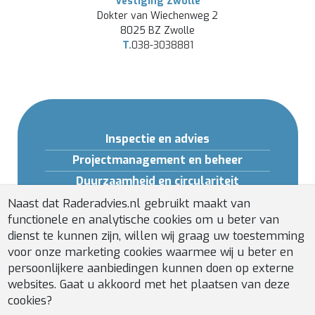
Vestiging Zwolle
Dokter van Wiechenweg 2
8025 BZ Zwolle
T.
038-3038881
Inspectie en advies
Projectmanagement en beheer
Duurzaamheid en circulariteit
Opleidingen en Software
Naast dat Raderadvies.nl gebruikt maakt van
functionele en analytische cookies om u beter van
Gebouwveiligheid
dienst te kunnen zijn, willen wij graag uw toestemming
Installatiebeheer
voor onze marketing cookies waarmee wij u beter en
persoonlijkere aanbiedingen kunnen doen op externe
websites. Gaat u akkoord met het plaatsen van deze
cookies?