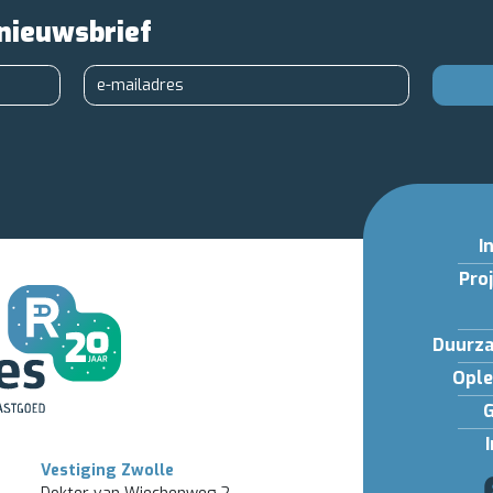
 nieuwsbrief
I
Pro
Duurza
Ople
Vestiging Zwolle