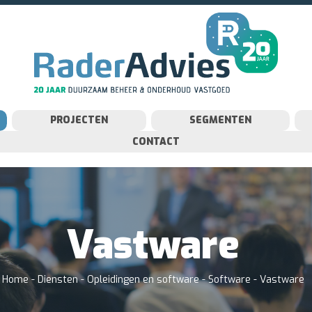
PROJECTEN
SEGMENTEN
CONTACT
Vastware
Home
-
Diensten
-
Opleidingen en software
-
Software
-
Vastware