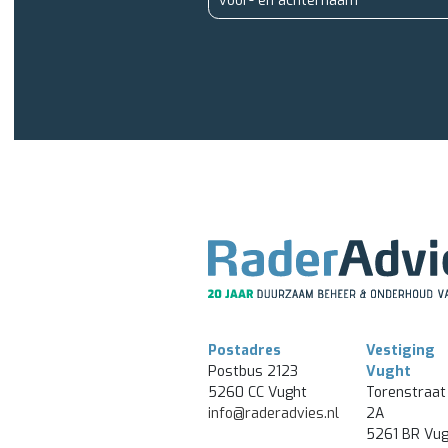
Postadres
Vestiging
Postbus 2123
Vught
5260 CC Vught
Torenstraat
info@raderadvies.nl
2A
5261 BR Vug