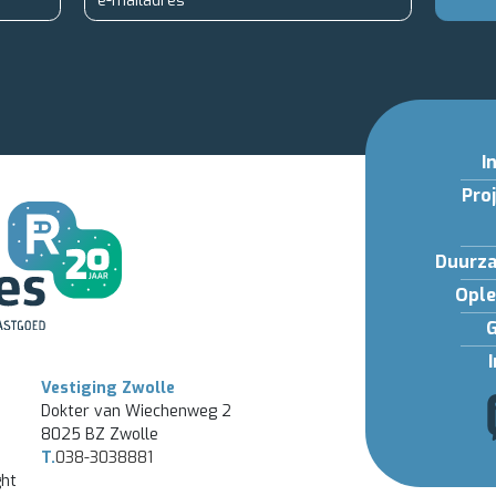
I
Pro
Duurza
Ople
Vestiging Zwolle
Dokter van Wiechenweg 2
8025 BZ Zwolle
T.
038-3038881
ht