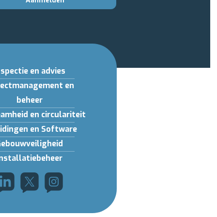
Aanmelden
nspectie en advies
jectmanagement en
beheer
amheid en circulariteit
idingen en Software
Gebouwveiligheid
Installatiebeheer