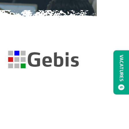
VACATURES
6